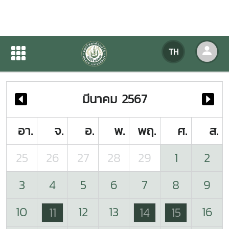
ปฏิทินกิจกรรมของหน่วยงาน
TH
หน้าแรก
ปฏิทินกิจกรรมของหน่วยงาน
มีนาคม 2567
อา.
จ.
อ.
พ.
พฤ.
ศ.
ส.
25
26
27
28
29
1
2
3
4
5
6
7
8
9
10
12
13
16
11
14
15