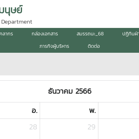
นุษย์
 Department
ุคลากร
กล่องเอกสาร
สมรรถนะ_68
ปฏิทินฝ
ภารกิจผู้บริหาร
ติดต่อ
ธันวาคม 2566
อ.
พ.
28
29