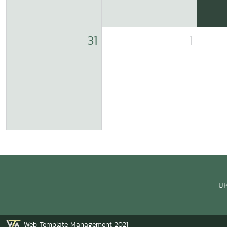
31
1
มห
Web Template Management 2021