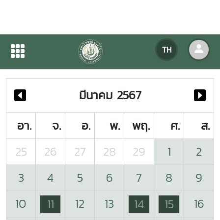
ปฏิทินกิจกรรมของหน่วยงาน
TH
หน้าแรก
ปฏิทินกิจกรรมของหน่วยงาน
มีนาคม 2567
อา.
จ.
อ.
พ.
พฤ.
ศ.
ส.
25
26
27
28
29
1
2
3
4
5
6
7
8
9
10
12
13
16
11
14
15