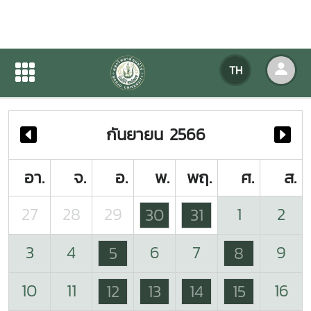
ปฏิทินกิจกรรมของหน่วยงาน
TH
หน้าแรก
ปฏิทินกิจกรรมของหน่วยงาน
กันยายน 2566
อา.
จ.
อ.
พ.
พฤ.
ศ.
ส.
27
28
29
1
2
30
31
3
4
6
7
9
5
8
10
11
16
12
13
14
15