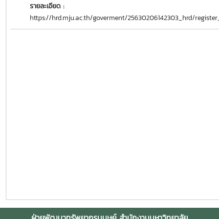
รายละเอียด :
https://hrd.mju.ac.th/goverment/25630206142303_hrd/regist
ฝ่ายพัฒนาทรัพยากรมนุษย์ สำนักงานมหาวิทยาลัย