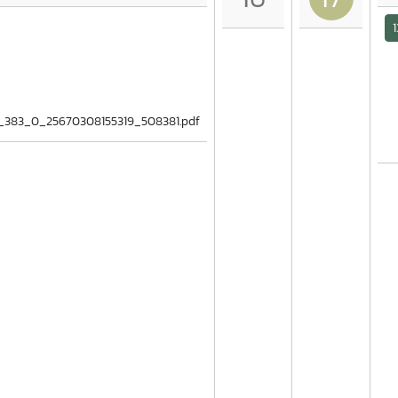
1
er_383_0_25670308155319_508381.pdf