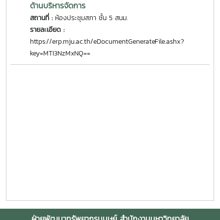
ด้านบริหารจัดการ
สถานที่ :
ห้องประชุมสภา ชั้น 5 สนม.
รายละเอียด :
https://erp.mju.ac.th/eDocumentGenerateFile.ashx?
key=MTI3NzMxNQ==
ฝ่ายพัฒนาทรัพยากรมนุษย์ สำนักงานมหาวิทยาลัย