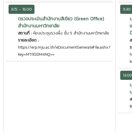
8:15 - 16:00
9:30 
ตรวจประเมินสำนักงานสีเขียว (Green Office)
ป
สำนักงานมหาวิทยาลัย
แ
ป
สถานที่ :
ห้องประชุมรวงผึ้ง ชั้น 5 สำนักงานมหาวิทยาลัย
รายละเอียด :
ส
https://erp.mju.ac.th/eDocumentGenerateFile.ashx?
ร
key=MTI1ODM4NQ==
h
k
13:00
บ
ส
ร