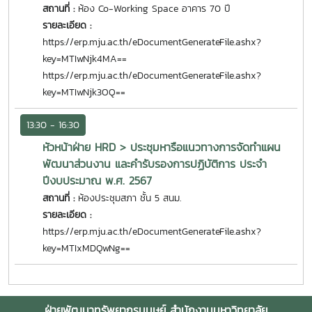
สถานที่ :
ห้อง Co-Working Space อาคาร 70 ปี
รายละเอียด :
https://erp.mju.ac.th/eDocumentGenerateFile.ashx?
key=MTIwNjk4MA==
https://erp.mju.ac.th/eDocumentGenerateFile.ashx?
key=MTIwNjk3OQ==
13:30 - 16:30
หัวหน้าฝ่าย HRD > ประชุมหารือแนวทางการจัดทำแผน
พัฒนาส่วนงาน และคำรับรองการปฏิบัติการ ประจำ
ปีงบประมาณ พ.ศ. 2567
สถานที่ :
ห้องประชุมสภา ชั้น 5 สนม.
รายละเอียด :
https://erp.mju.ac.th/eDocumentGenerateFile.ashx?
key=MTIxMDQwNg==
ฝ่ายพัฒนาทรัพยากรมนุษย์ สำนักงานมหาวิทยาลัย