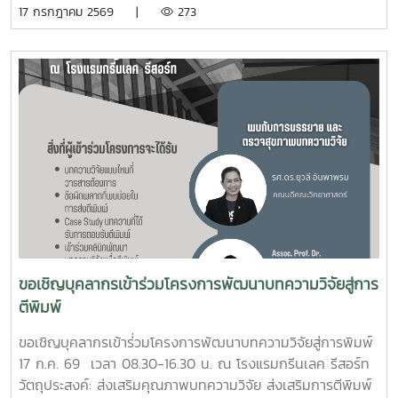
17 กรกฎาคม 2569 |
273
สามารถนำบทความวิจัยมาขอตำแหน่งทางวิชาการ โดยได้รับ
เกียรติจากวิทยากร รศ.ดร.ยุวลี อันพาพรม คณบดีคณะ
วิทยาศาสตร์ และ Assoc. Prof. Dr. Rameshprabu Ramaraj ผู้
เชี่ยวชาญด้านการตีพิมพ์ผลงานวิจัยระดับนานาชาติ มาให้ความรู้
เรื่องลักษณะผลงานทางวิชาการที่ใช้ยื่นขอตำแหน่งทางวิชาการ
เทคนิคการเตรียมผลงานยื่นขอตำแหน่งทางวิชาการ องค์
ประกอบคุณภาพบทความวิจัย การตรวจสอบการคัดลอกผลงาน
Casestudy และแลกเปลี่ยนความเห็น ตอบข้อซักถาม และให้คำ
ปรึกษาเพื่อพัฒนาบทความ
ขอเชิญบุคลากรเข้าร่วมโครงการพัฒนาบทความวิจัยสู่การ
ตีพิมพ์
ขอเชิญบุคลากรเข้าร่่วมโครงการพัฒนาบทความวิจัยสู่การพิมพ์
17 ก.ค. 69 เวลา 08.30-16.30 น. ณ โรงแรมกรีนเลค รีสอร์ท
วัตถุประสงค์: ส่งเสริมคุณภาพบทความวิจัย ส่งเสริมการตีพิมพ์