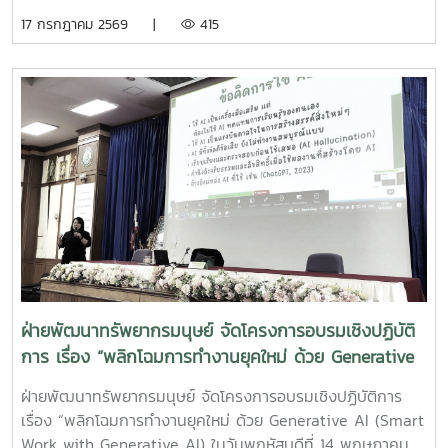
ผลงานในระดับชาติและนานาชาติ พัฒนาคุณภาพผลงานวิชาการ
17 กรกฎาคม 2569 |
415
เพื่อขอตำแหน่งทางวิชาการ โอกาส : หลังเสร็จสิ้นโครงการ
(Part 1) สามารถนำบทความเข้าร่วมกิจกรรมคลินิกปรึกษา
พัฒนาบทความก่อนส่งตีพิมพ์ (Part 2) ลงทะเบียน
https://maejo.link/Ll1Opc
ฝ่ายพัฒนาทรัพยากรมนุษย์ จัดโครงการอบรมเชิงปฏิบัติ
การ เรื่อง “พลิกโฉมการทำงานยุคใหม่ ด้วย Generative
AI (Smart Work with Generative AI)
ฝ่ายพัฒนาทรัพยากรมนุษย์ จัดโครงการอบรมเชิงปฏิบัติการ
เรื่อง “พลิกโฉมการทำงานยุคใหม่ ด้วย Generative AI (Smart
Work with Generative AI) ในวันพฤหัสบดีที่ 14 พฤษภาคม