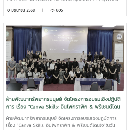
2569 เวลา 08.30 – 16.30 น. ณ ห้องประชุมข้าวหอมมะลิ ชั้น1
10 มิถุนายน 2569 |
605
อาคารเฉลิมพระเกียรติสมเด็จพระเทพรัตนราชสุดา และผ่านระบบ
ออนไลน์ Zoom Meeting ให้กับบุคลากรมหาวิทยาลัยแม่โจ้-แพร่
เฉลิมพระเกียรติ และมหาวิทยาลัยแม่โจ้ขชุมพรโดยมีวัตถุประสงค์
เพื่อให้บุคลากรที่เข้าร่วมโครงการมีความรู้ ทักษะการใช้งาน
โปรแกรม Canva และการใช้งานเครื่องมือ Generative AI เพื่อ
แก้ปัญหาและเพิ่มประสิทธิภาพในงานประจำ และสามารถนำไป
ประยุกต์ใช้ในการทำงานได้ โดยมีกลุ่มเป้าหมายประกอบด้วย
บุคลากรประเภทสนับสนุนและบุคลากรผู้ที่สนใจ โดยมีกลุ่มเป้า
หมายประกอบด้วย บุคลากรประเภทสนับสนุนและบุคลากรผู้ที่
สนใจโครงการนี้ได้รับเกียรติจาก รองศาสตราจารย์
ดร.เกรียงศักดิ์ ศรีเงินยวง รองอธิการบดี เป็นประธานกล่าวเปิด
โครงการ คุณโสภา สุทธิยุทธ์ หัวหน้าฝ่ายพัฒนาทรัพยากรมนุษย์
เป็นผู้กล่าวรายงาน โดยมี อาจารย์ ดร. เจนจิรา อาษากิจ ผู้ช่วย
ฝ่ายพัฒนาทรัพยากรมนุษย์ จัดโครงการอบรมเชิงปฏิบัติ
คณบดีคณะศึกษาศาสตร์ มหาวิทยาลัยเชียงใหม่ เป็นวิทยากรใน
การ เรื่อง “Canva Skills: อินโฟกราฟิก & พรีเซนต์โดน
ครั้งนี้ มีผู้สนใจเข้าร่วมโครงการฯ 110 คนฝ่ายพัฒนาทรัพยากร
ใจ”
มนุษย์ สำนักงานมหาวิทยาลัยโทร. 3144-
ฝ่ายพัฒนาทรัพยากรมนุษย์ จัดโครงการอบรมเชิงปฏิบัติการ
6website:hrd.mju.ac.th#MJU#HRDMJU#ฝ่ายพัฒนา
เรื่อง “Canva Skills: อินโฟกราฟิก & พรีเซนต์โดนใจ”ในวัน