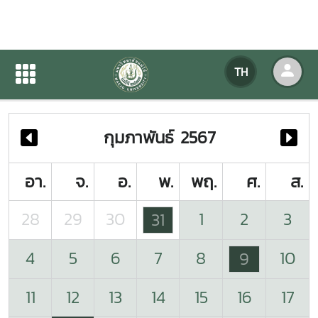
ปฏิทินกิจกรรมของหน่วยงาน
TH
หน้าแรก
ปฏิทินกิจกรรมของหน่วยงาน
กุมภาพันธ์ 2567
อา.
จ.
อ.
พ.
พฤ.
ศ.
ส.
28
29
30
1
2
3
31
4
5
6
7
8
10
9
11
12
13
14
15
16
17