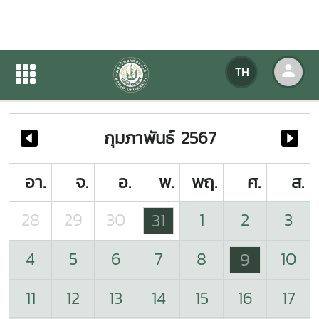
ปฏิทินกิจกรรมของหน่วยงาน
TH
หน้าแรก
ปฏิทินกิจกรรมของหน่วยงาน
กุมภาพันธ์ 2567
อา.
จ.
อ.
พ.
พฤ.
ศ.
ส.
28
29
30
1
2
3
31
4
5
6
7
8
10
9
11
12
13
14
15
16
17