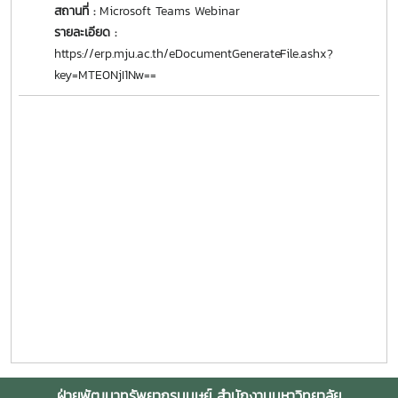
สถานที่ :
Microsoft Teams Webinar
รายละเอียด :
https://erp.mju.ac.th/eDocumentGenerateFile.ashx?
key=MTE0NjI1Nw==
ฝ่ายพัฒนาทรัพยากรมนุษย์ สำนักงานมหาวิทยาลัย