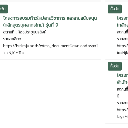
้งวัน
ทั้งวัน
โครงการอบรมก้าวใหม่สายวิชาการ และสายสนับสนุน
โครงก
(หลักสูตรบุคลากรใหม่) รุ่นที่ 9
(หลักส
สถานที่ :
ห้องประชุมนรสิงห์
สถานที
รายละเอียด :
รายละเ
https://hrd.mju.ac.th/wtms_documentDownload.aspx?
https
id=Njk1MTc=
id=Nj
ทั้งวัน
โครงก
สำนัก
สถานที
ปี
รายละเ
https:
key=