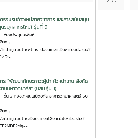
ารอบรมก้าวใหม่สายวิชาการ และสายสนับสนุน
ูตรบุคลากรใหม่) รุ่นที่ 9
่ :
ห้องประชุมนรสิงห์
อียด :
://hrd.mju.ac.th/wtms_documentDownload.aspx?
k1MTc=
าร "พัฒนาทักษะภาวะผู้นำ หัวหน้างาน สังกัด
งานมหาวิทยาลัย" (นสม.รุ่น 1)
่ :
ชั้น 3 กองเทคโนโลยีดิจิทัล อาคารวิทยาศาสตร์ 60
อียด :
//erp.mju.ac.th/eDocumentGenerateFile.ashx?
MTE2MDE2Mg==