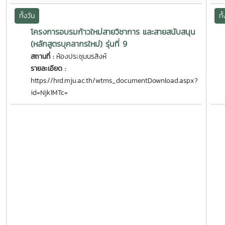
ทั้งวัน
ทั
โครงการอบรมก้าวใหม่สายวิชาการ และสายสนับสนุน
(หลักสูตรบุคลากรใหม่) รุ่นที่ 9
สถานที่ :
ห้องประชุมนรสิงห์
รายละเอียด :
https://hrd.mju.ac.th/wtms_documentDownload.aspx?
id=Njk1MTc=