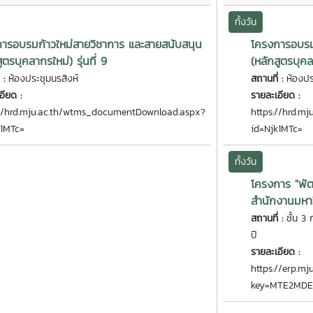
ทั้งวัน
ารอบรมก้าวใหม่สายวิชาการ และสายสนับสนุน
โครงการอบรม
ูตรบุคลากรใหม่) รุ่นที่ 9
(หลักสูตรบุคลา
่ :
ห้องประชุมนรสิงห์
สถานที่ :
ห้องปร
อียด :
รายละเอียด :
://hrd.mju.ac.th/wtms_documentDownload.aspx?
https://hrd.m
k1MTc=
id=Njk1MTc=
ทั้งวัน
โครงการ "พัฒ
สำนักงานมหาวิ
สถานที่ :
ชั้น 3
ปี
รายละเอียด :
https://erp.m
key=MTE2MDE