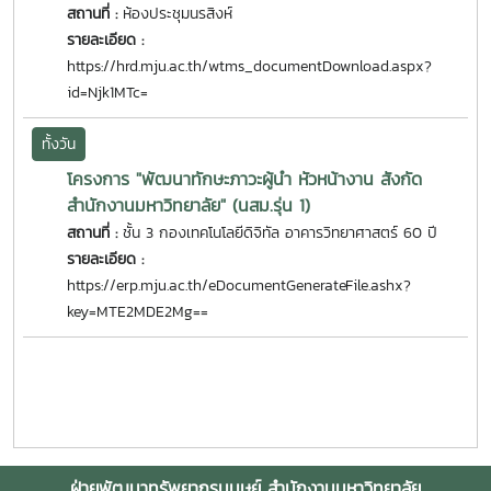
สถานที่ :
ห้องประชุมนรสิงห์
รายละเอียด :
https://hrd.mju.ac.th/wtms_documentDownload.aspx?
id=Njk1MTc=
ทั้งวัน
โครงการ "พัฒนาทักษะภาวะผู้นำ หัวหน้างาน สังกัด
สำนักงานมหาวิทยาลัย" (นสม.รุ่น 1)
สถานที่ :
ชั้น 3 กองเทคโนโลยีดิจิทัล อาคารวิทยาศาสตร์ 60 ปี
รายละเอียด :
https://erp.mju.ac.th/eDocumentGenerateFile.ashx?
key=MTE2MDE2Mg==
ฝ่ายพัฒนาทรัพยากรมนุษย์ สำนักงานมหาวิทยาลัย