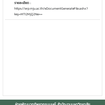
รายละเอียด :
https://erp.mju.ac.th/eDocumentGenerateFile.ashx?
key=MTI2MjQ2Nw==
ฝ่ายพัฒนาทรัพยากรมนุษย์ สำนักงานมหาวิทยาลัย