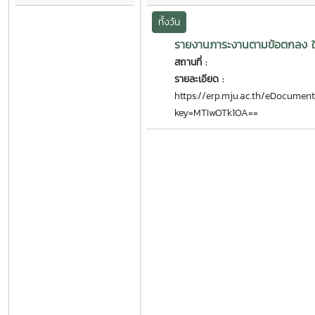
ทั้งวัน
รายงานภาระงานตามข้อตกลง 
สถานที่ :
รายละเอียด :
https://erp.mju.ac.th/eDocument
key=MTIwOTk1OA==