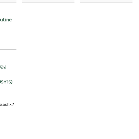
outine
ของ
ริหาร)
ี
le.ashx?