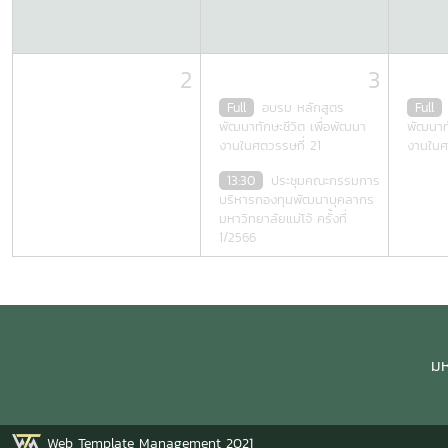
2
3
Full
อบรม หลักสูตร
Full
พัฒนาทักษะชีวิต เพื่อพัฒนา
พัฒนาทั
งานในศตวรรษที่ 21
งานในศ
13:30
ประชุมคณะกรรมการ
บริหารกองทุนพัฒนาบุคลากร
มหาวิทยาลัยแม่โจ้ ครั้งที่
1/2566
มห
Web Template Management 2021