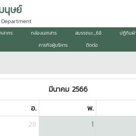
นุษย์
 Department
ุคลากร
กล่องเอกสาร
สมรรถนะ_68
ปฏิทินฝ
ภารกิจผู้บริหาร
ติดต่อ
มีนาคม 2566
อ.
พ.
28
1