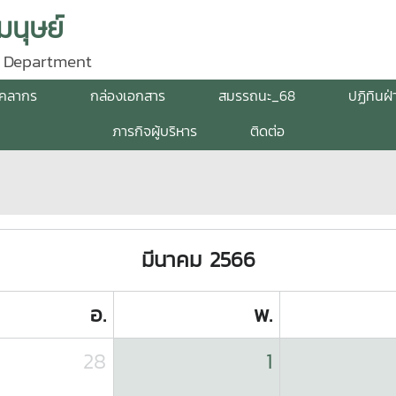
นุษย์
 Department
ุคลากร
กล่องเอกสาร
สมรรถนะ_68
ปฏิทินฝ
ภารกิจผู้บริหาร
ติดต่อ
มีนาคม 2566
อ.
พ.
28
1