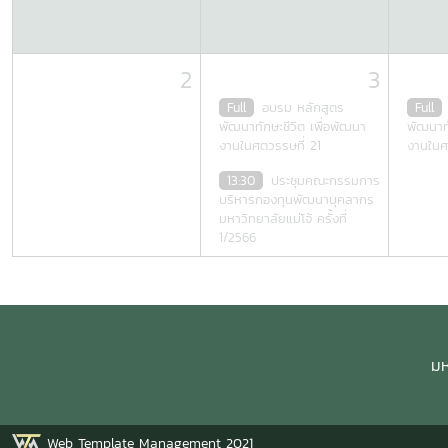
2
3
Full
อบรม หลักสูตร
Full
พัฒนาทักษะชีวิต เพื่อพัฒนา
พัฒนาทั
งานในศตวรรษที่ 21
งานในศ
13:30
ประชุมคณะกรรมการ
บริหารกองทุนพัฒนาบุคลากร
มหาวิทยาลัยแม่โจ้ ครั้งที่
1/2566
มห
Web Template Management 2021