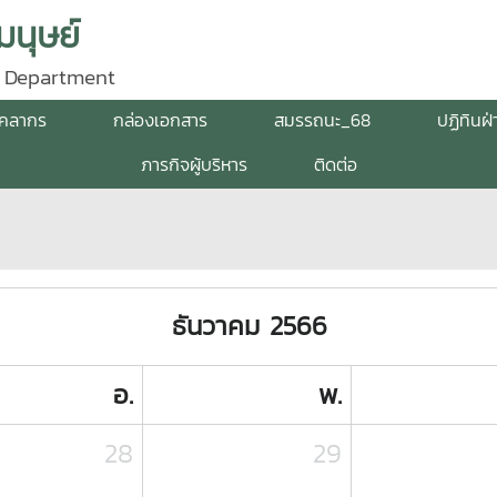
นุษย์
 Department
ุคลากร
กล่องเอกสาร
สมรรถนะ_68
ปฏิทินฝ
ภารกิจผู้บริหาร
ติดต่อ
ธันวาคม 2566
อ.
พ.
28
29