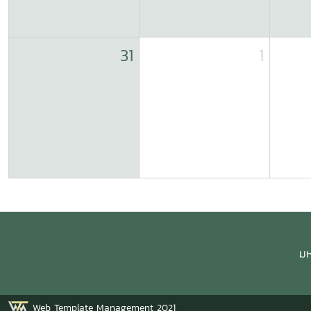
31
1
มห
Web Template Management 2021