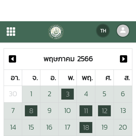
ปฏิทินกิจกรรมของหน่วยงาน
TH
หน้าแรก
ปฏิทินกิจกรรมของหน่วยงาน
พฤษภาคม 2566
อา.
จ.
อ.
พ.
พฤ.
ศ.
ส.
30
1
2
4
5
6
3
7
9
10
13
8
11
12
14
15
16
17
19
20
18