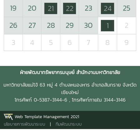
19
20
23
25
21
22
24
26
27
28
29
30
2
1
3
4
5
6
7
8
9
ฝ่ายพัฒนาทรัพยากรมนุษย์ สำนักงานมหาวิทยาลัย
มหาวิทยาลัยแม่โจ้ 63 หมู่ 4 ตำบลหนองหาร อำเภอสันทราย จังหวัด
เชียงใหม่
โทรศัพท์ 0-5387-3144-6 , โทรศัพท์ภายใน 3144-3146
Web Template Management 2021
นโยบายการพัฒนาระบบ
|
ทีมพัฒนาระบบ