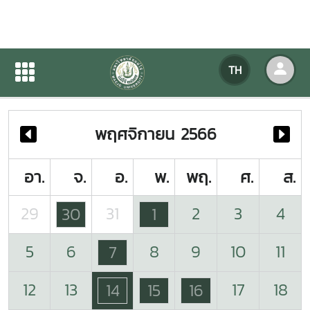
ปฏิทินกิจกรรมของหน่วยงาน
TH
หน้าแรก
ปฏิทินกิจกรรมของหน่วยงาน
พฤศจิกายน 2566
อา.
จ.
อ.
พ.
พฤ.
ศ.
ส.
29
31
2
3
4
30
1
5
6
8
9
10
11
7
12
13
17
18
14
15
16