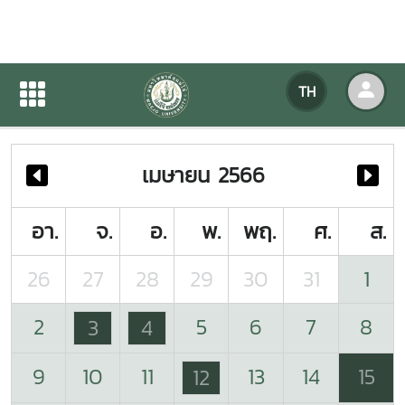
ปฏิทินกิจกรรมของหน่วยงาน
TH
หน้าแรก
ปฏิทินกิจกรรมของหน่วยงาน
เมษายน 2566
อา.
จ.
อ.
พ.
พฤ.
ศ.
ส.
26
27
28
29
30
31
1
2
5
6
7
8
3
4
9
10
11
13
14
15
12