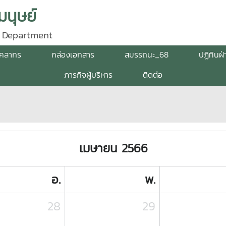
นุษย์
 Department
ุคลากร
กล่องเอกสาร
สมรรถนะ_68
ปฏิทินฝ
ภารกิจผู้บริหาร
ติดต่อ
เมษายน 2566
อ.
พ.
28
29